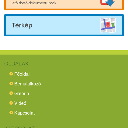
letölthető dokumentumok
Térkép
OLDALAK
Főoldal
Bemutatkozó
Galéria
Videó
Kapcsolat