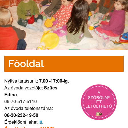
Videó
Kapcsolat
Főoldal
Nyitva tartásunk:
7.00 -17:00-ig.
Az óvoda vezetője:
Szűcs
Edina
06-70-517-5110
Az óvoda telefonszáma:
06-30-232-19-50
Érdeklődni lehet
itt
.