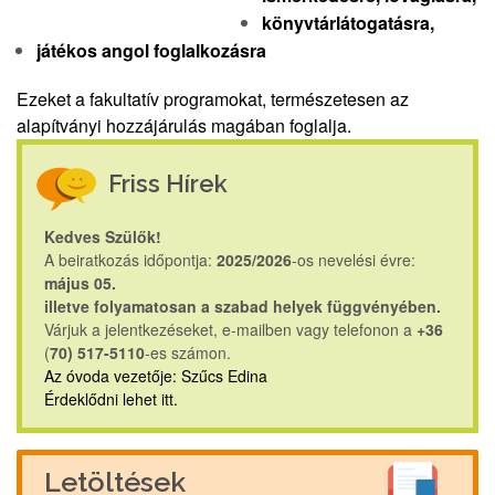
könyvtárlátogatásra,
játékos angol foglalkozásra
Ezeket a fakultatív programokat, természetesen az
alapítványi hozzájárulás magában foglalja.
Friss Hírek
Kedves Szülők!
A beiratkozás időpontja:
2025/2026
-os nevelési évre:
május 05.
illetve folyamatosan a szabad helyek függvényében.
Várjuk a jelentkezéseket, e-mailben vagy telefonon a
+36
(
70) 517-5110
-es számon.
Az óvoda vezetője: Szűcs Edina
Érdeklődni lehet
itt
.
Letöltések