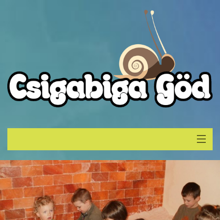
Főoldal
Bemutatkozó
Galéria