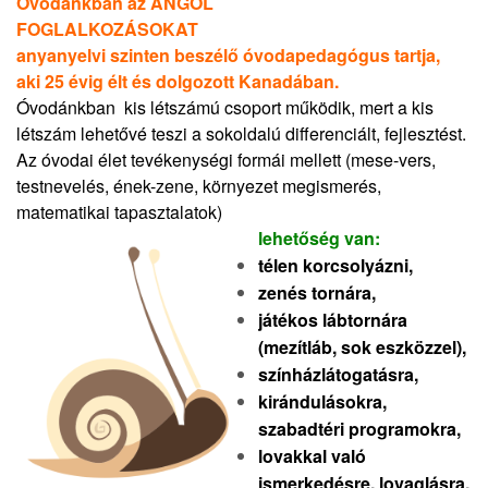
Óvodánkban az ANGOL
FOGLALKOZÁSOKAT
anyanyelvi szinten beszélő óvodapedagógus tartja,
aki 25 évig élt és dolgozott Kanadában.
Óvodánkban kis létszámú csoport működik, mert a kis
létszám lehetővé teszi a sokoldalú differenciált, fejlesztést.
Az óvodai élet tevékenységi formái mellett (mese-vers,
testnevelés, ének-zene, környezet megismerés,
matematikai tapasztalatok)
lehetőség
van:
télen korcsolyázni,
zenés tornára,
játékos lábtornára
(mezítláb, sok eszközzel),
színházlátogatásra,
kirándulásokra,
szabadtéri programokra,
lovakkal való
ismerkedésre, lovaglásra,